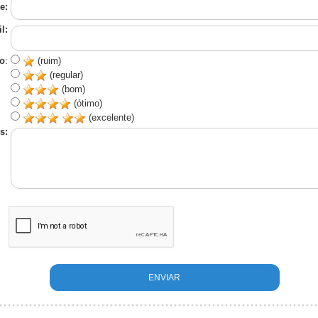
e:
l:
o
:
(ruim)
(regular)
(bom)
(ótimo)
(excelente)
s: