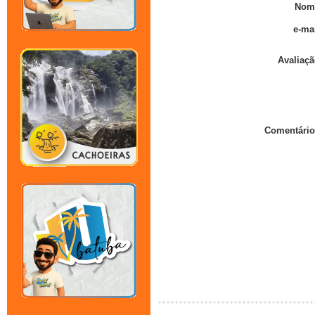
Nom
e-mai
Avaliaçã
Comentário