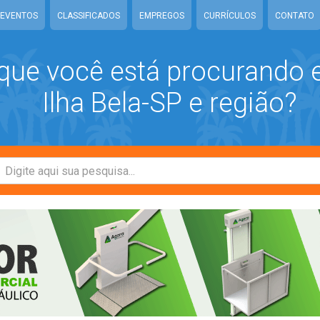
EVENTOS
CLASSIFICADOS
EMPREGOS
CURRÍCULOS
CONTATO
que você está procurando
Ilha Bela-SP e região?