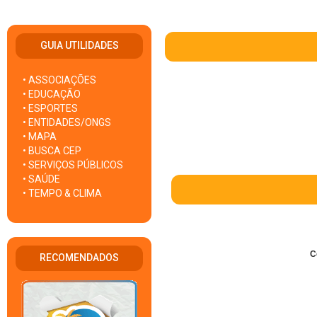
GUIA UTILIDADES
• ASSOCIAÇÕES
• EDUCAÇÃO
• ESPORTES
• ENTIDADES/ONGS
• MAPA
• BUSCA CEP
• SERVIÇOS PÚBLICOS
• SAÚDE
• TEMPO & CLIMA
C
RECOMENDADOS