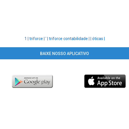
1 |
triforce |
' |
triforce contabilidade |
|
óticas |
BAIXE NOSSO APLICATIVO