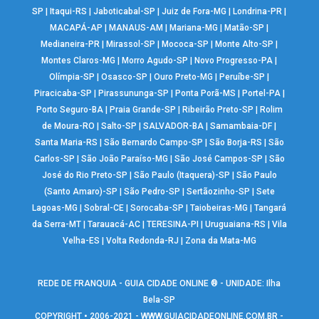
SP
|
Itaqui-RS
|
Jaboticabal-SP
|
Juiz de Fora-MG
|
Londrina-PR
|
MACAPÁ-AP
|
MANAUS-AM
|
Mariana-MG
|
Matão-SP
|
Medianeira-PR
|
Mirassol-SP
|
Mococa-SP
|
Monte Alto-SP
|
Montes Claros-MG
|
Morro Agudo-SP
|
Novo Progresso-PA
|
Olímpia-SP
|
Osasco-SP
|
Ouro Preto-MG
|
Peruíbe-SP
|
Piracicaba-SP
|
Pirassununga-SP
|
Ponta Porã-MS
|
Portel-PA
|
Porto Seguro-BA
|
Praia Grande-SP
|
Ribeirão Preto-SP
|
Rolim
de Moura-RO
|
Salto-SP
|
SALVADOR-BA
|
Samambaia-DF
|
Santa Maria-RS
|
São Bernardo Campo-SP
|
São Borja-RS
|
São
Carlos-SP
|
São João Paraíso-MG
|
São José Campos-SP
|
São
José do Rio Preto-SP
|
São Paulo (Itaquera)-SP
|
São Paulo
(Santo Amaro)-SP
|
São Pedro-SP
|
Sertãozinho-SP
|
Sete
Lagoas-MG
|
Sobral-CE
|
Sorocaba-SP
|
Taiobeiras-MG
|
Tangará
da Serra-MT
|
Tarauacá-AC
|
TERESINA-PI
|
Uruguaiana-RS
|
Vila
Velha-ES
|
Volta Redonda-RJ
|
Zona da Mata-MG
REDE DE FRANQUIA - GUIA CIDADE ONLINE ® - UNIDADE: Ilha
Bela-SP
COPYRIGHT • 2006-2021 -
WWW.GUIACIDADEONLINE.COM.BR
-