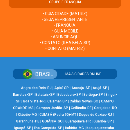
GRUPO E FRANQUIA
• GUIA CIDADE (MATRIZ)
• SEJA REPRESENTANTE
• FRANQUIA
• GUIA MOBILE
• ANUNCIE AQUI
• CONTATO (ILHA BELA-SP)
• CONTATO (MATRIZ)
MAIS CIDADES ONLINE
Angra dos Reis-RJ
|
Apiaí-SP
|
Aracaju-SE
|
Arujá-SP
|
Barretos-SP
|
Batatais-SP
|
Bebedouro-SP
|
Bertioga-SP
|
Birigui-
SP
|
Boa Vista-RR
|
Cajamar-SP
|
Caldas Novas-GO
|
CAMPO
GRANDE-MS
|
Campos Jordão-SP
|
Ceilândia-DF
|
Cerejeiras-RO
|
Cláudio-MG
|
CUIABÁ (Pedra 90)-MT
|
Duque de Caxias-RJ
|
Garanhuns-PE
|
GOIÂNIA-GO
|
Guarapuava-PR
|
Guariba-SP
|
Iguapé-SP
|
Ilha Comprida-SP
|
Itabirito-MG
|
Itaquaquecetuba-