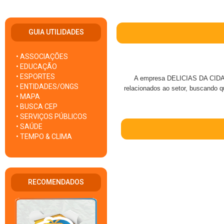
GUIA UTILIDADES
• ASSOCIAÇÕES
• EDUCAÇÃO
• ESPORTES
A empresa DELICIAS DA CIDA a
• ENTIDADES/ONGS
relacionados ao setor, buscando q
• MAPA
• BUSCA CEP
• SERVIÇOS PÚBLICOS
• SAÚDE
• TEMPO & CLIMA
RECOMENDADOS