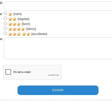
l:
o
:
(ruim)
(regular)
(bom)
(ótimo)
(excelente)
s: