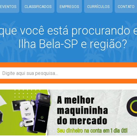
EVENTOS
CLASSIFICADOS
EMPREGOS
CURRÍCULOS
CONTATO
que você está procurando
Ilha Bela-SP e região?