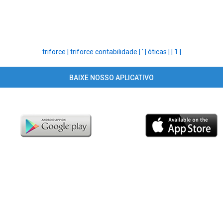
triforce |
triforce contabilidade |
' |
óticas |
|
1 |
BAIXE NOSSO APLICATIVO