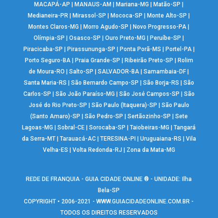
MACAPÁ-AP
|
MANAUS-AM
|
Mariana-MG
|
Matão-SP
|
Medianeira-PR
|
Mirassol-SP
|
Mococa-SP
|
Monte Alto-SP
|
Montes Claros-MG
|
Morro Agudo-SP
|
Novo Progresso-PA
|
Olímpia-SP
|
Osasco-SP
|
Ouro Preto-MG
|
Peruíbe-SP
|
Piracicaba-SP
|
Pirassununga-SP
|
Ponta Porã-MS
|
Portel-PA
|
Porto Seguro-BA
|
Praia Grande-SP
|
Ribeirão Preto-SP
|
Rolim
de Moura-RO
|
Salto-SP
|
SALVADOR-BA
|
Samambaia-DF
|
Santa Maria-RS
|
São Bernardo Campo-SP
|
São Borja-RS
|
São
Carlos-SP
|
São João Paraíso-MG
|
São José Campos-SP
|
São
José do Rio Preto-SP
|
São Paulo (Itaquera)-SP
|
São Paulo
(Santo Amaro)-SP
|
São Pedro-SP
|
Sertãozinho-SP
|
Sete
Lagoas-MG
|
Sobral-CE
|
Sorocaba-SP
|
Taiobeiras-MG
|
Tangará
da Serra-MT
|
Tarauacá-AC
|
TERESINA-PI
|
Uruguaiana-RS
|
Vila
Velha-ES
|
Volta Redonda-RJ
|
Zona da Mata-MG
REDE DE FRANQUIA - GUIA CIDADE ONLINE ® - UNIDADE: Ilha
Bela-SP
COPYRIGHT • 2006-2021 -
WWW.GUIACIDADEONLINE.COM.BR
-
TODOS OS DIREITOS RESERVADOS