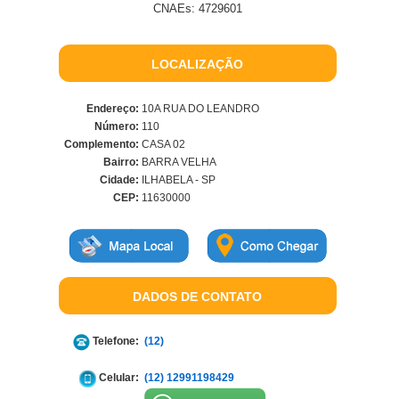
CNAEs: 4729601
LOCALIZAÇÃO
Endereço:
10A RUA DO LEANDRO
Número:
110
Complemento:
CASA 02
Bairro:
BARRA VELHA
Cidade:
ILHABELA - SP
CEP:
11630000
DADOS DE CONTATO
Telefone:
(12)
Celular:
(12) 12991198429