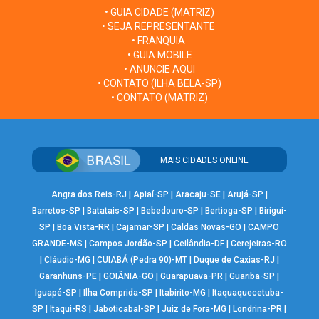
• GUIA CIDADE (MATRIZ)
• SEJA REPRESENTANTE
• FRANQUIA
• GUIA MOBILE
• ANUNCIE AQUI
• CONTATO (ILHA BELA-SP)
• CONTATO (MATRIZ)
MAIS CIDADES ONLINE
Angra dos Reis-RJ
|
Apiaí-SP
|
Aracaju-SE
|
Arujá-SP
|
Barretos-SP
|
Batatais-SP
|
Bebedouro-SP
|
Bertioga-SP
|
Birigui-
SP
|
Boa Vista-RR
|
Cajamar-SP
|
Caldas Novas-GO
|
CAMPO
GRANDE-MS
|
Campos Jordão-SP
|
Ceilândia-DF
|
Cerejeiras-RO
|
Cláudio-MG
|
CUIABÁ (Pedra 90)-MT
|
Duque de Caxias-RJ
|
Garanhuns-PE
|
GOIÂNIA-GO
|
Guarapuava-PR
|
Guariba-SP
|
Iguapé-SP
|
Ilha Comprida-SP
|
Itabirito-MG
|
Itaquaquecetuba-
SP
|
Itaqui-RS
|
Jaboticabal-SP
|
Juiz de Fora-MG
|
Londrina-PR
|