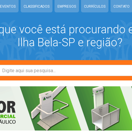
EVENTOS
CLASSIFICADOS
EMPREGOS
CURRÍCULOS
CONTATO
que você está procurando
Ilha Bela-SP e região?