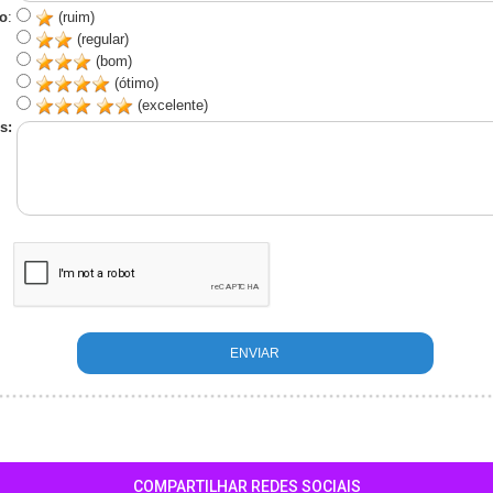
o
:
(ruim)
(regular)
(bom)
(ótimo)
(excelente)
s:
COMPARTILHAR REDES SOCIAIS