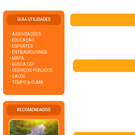
GUIA UTILIDADES
• ASSOCIAÇÕES
• EDUCAÇÃO
• ESPORTES
• ENTIDADES/ONGS
• MAPA
• BUSCA CEP
• SERVIÇOS PÚBLICOS
• SAÚDE
• TEMPO & CLIMA
RECOMENDADOS