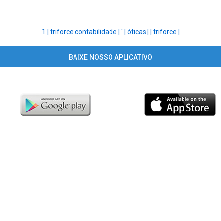
1 |
triforce contabilidade |
' |
óticas |
|
triforce |
BAIXE NOSSO APLICATIVO