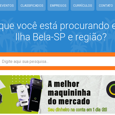
EVENTOS
CLASSIFICADOS
EMPREGOS
CURRÍCULOS
CONTATO
que você está procurando
Ilha Bela-SP e região?