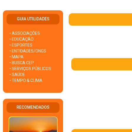
GUIA UTILIDADES
• ASSOCIAÇÕES
• EDUCAÇÃO
• ESPORTES
• ENTIDADES/ONGS
• MAPA
• BUSCA CEP
• SERVIÇOS PÚBLICOS
• SAÚDE
• TEMPO & CLIMA
RECOMENDADOS