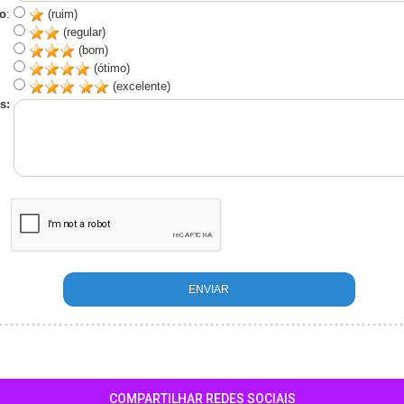
o
:
(ruim)
(regular)
(bom)
(ótimo)
(excelente)
s:
COMPARTILHAR REDES SOCIAIS