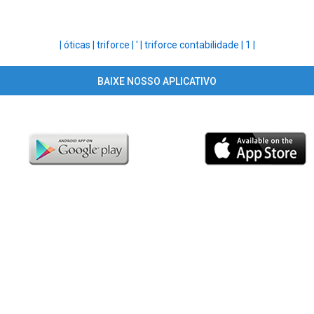
|
óticas |
triforce |
' |
triforce contabilidade |
1 |
BAIXE NOSSO APLICATIVO