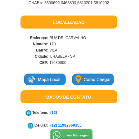
CNAEs: 5590699,6463800,6810201,6810202
LOCALIZAÇÃO
Endereço:
RUA DR. CARVALHO
Número:
178
Bairro:
VILA
Cidade:
ILHABELA - SP
CEP:
11630000
DADOS DE CONTATO
Telefone:
(12)
Celular:
(12) 11982860355