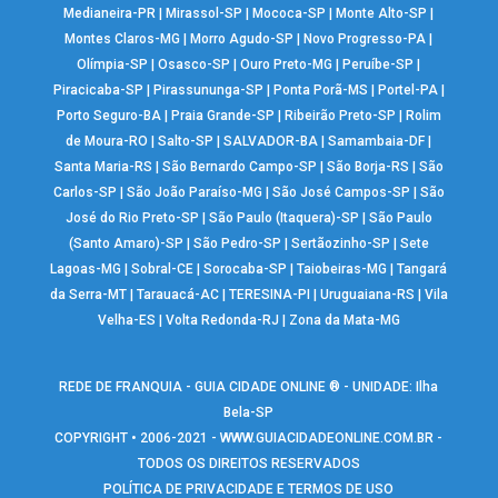
Medianeira-PR
|
Mirassol-SP
|
Mococa-SP
|
Monte Alto-SP
|
Montes Claros-MG
|
Morro Agudo-SP
|
Novo Progresso-PA
|
Olímpia-SP
|
Osasco-SP
|
Ouro Preto-MG
|
Peruíbe-SP
|
Piracicaba-SP
|
Pirassununga-SP
|
Ponta Porã-MS
|
Portel-PA
|
Porto Seguro-BA
|
Praia Grande-SP
|
Ribeirão Preto-SP
|
Rolim
de Moura-RO
|
Salto-SP
|
SALVADOR-BA
|
Samambaia-DF
|
Santa Maria-RS
|
São Bernardo Campo-SP
|
São Borja-RS
|
São
Carlos-SP
|
São João Paraíso-MG
|
São José Campos-SP
|
São
José do Rio Preto-SP
|
São Paulo (Itaquera)-SP
|
São Paulo
(Santo Amaro)-SP
|
São Pedro-SP
|
Sertãozinho-SP
|
Sete
Lagoas-MG
|
Sobral-CE
|
Sorocaba-SP
|
Taiobeiras-MG
|
Tangará
da Serra-MT
|
Tarauacá-AC
|
TERESINA-PI
|
Uruguaiana-RS
|
Vila
Velha-ES
|
Volta Redonda-RJ
|
Zona da Mata-MG
REDE DE FRANQUIA - GUIA CIDADE ONLINE ® - UNIDADE: Ilha
Bela-SP
COPYRIGHT • 2006-2021 -
WWW.GUIACIDADEONLINE.COM.BR
-
TODOS OS DIREITOS RESERVADOS
POLÍTICA DE PRIVACIDADE E TERMOS DE USO