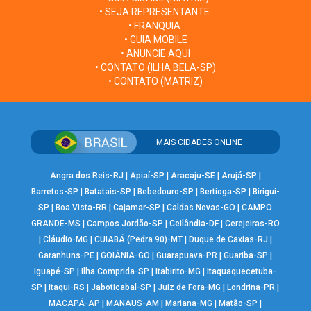
• SEJA REPRESENTANTE
• FRANQUIA
• GUIA MOBILE
• ANUNCIE AQUI
• CONTATO (ILHA BELA-SP)
• CONTATO (MATRIZ)
MAIS CIDADES ONLINE
Angra dos Reis-RJ
|
Apiaí-SP
|
Aracaju-SE
|
Arujá-SP
|
Barretos-SP
|
Batatais-SP
|
Bebedouro-SP
|
Bertioga-SP
|
Birigui-
SP
|
Boa Vista-RR
|
Cajamar-SP
|
Caldas Novas-GO
|
CAMPO
GRANDE-MS
|
Campos Jordão-SP
|
Ceilândia-DF
|
Cerejeiras-RO
|
Cláudio-MG
|
CUIABÁ (Pedra 90)-MT
|
Duque de Caxias-RJ
|
Garanhuns-PE
|
GOIÂNIA-GO
|
Guarapuava-PR
|
Guariba-SP
|
Iguapé-SP
|
Ilha Comprida-SP
|
Itabirito-MG
|
Itaquaquecetuba-
SP
|
Itaqui-RS
|
Jaboticabal-SP
|
Juiz de Fora-MG
|
Londrina-PR
|
MACAPÁ-AP
|
MANAUS-AM
|
Mariana-MG
|
Matão-SP
|