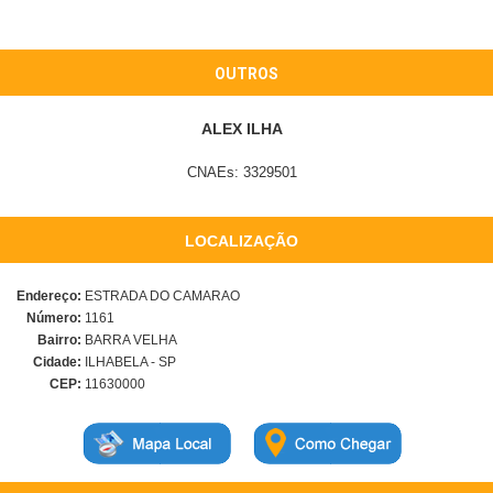
OUTROS
ALEX ILHA
CNAEs: 3329501
LOCALIZAÇÃO
Endereço:
ESTRADA DO CAMARAO
Número:
1161
Bairro:
BARRA VELHA
Cidade:
ILHABELA - SP
CEP:
11630000