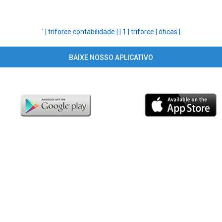
' |
triforce contabilidade |
|
1 |
triforce |
óticas |
BAIXE NOSSO APLICATIVO