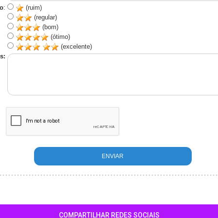
o
:
(ruim)
(regular)
(bom)
(ótimo)
(excelente)
s:
COMPARTILHAR REDES SOCIAIS