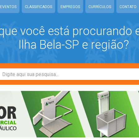
EVENTOS
CLASSIFICADOS
EMPREGOS
CURRÍCULOS
CONTATO
que você está procurando
Ilha Bela-SP e região?