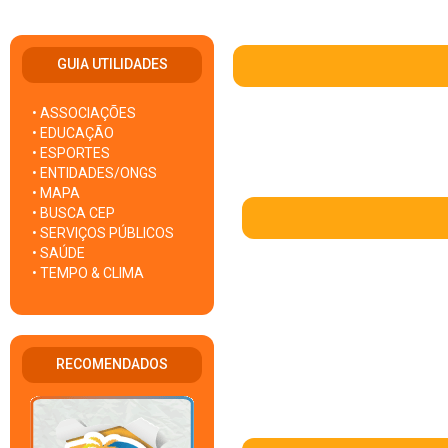
GUIA UTILIDADES
• ASSOCIAÇÕES
• EDUCAÇÃO
• ESPORTES
• ENTIDADES/ONGS
• MAPA
• BUSCA CEP
• SERVIÇOS PÚBLICOS
• SAÚDE
• TEMPO & CLIMA
RECOMENDADOS