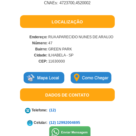
CNAEs: 4723700,4520002
LOCALIZAÇÃO
Endereço:
RUA APARECIDO NUNES DE ARAUJO
Número:
47
Bairro:
GREEN PARK
Cidade:
ILHABELA - SP
CEP:
11630000
DADOS DE CONTATO
Telefone:
(12)
Celular:
(12) 12992004695