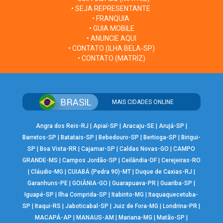
• SEJA REPRESENTANTE
• FRANQUIA
• GUIA MOBILE
• ANUNCIE AQUI
• CONTATO (ILHA BELA-SP)
• CONTATO (MATRIZ)
MAIS CIDADES ONLINE
Angra dos Reis-RJ
|
Apiaí-SP
|
Aracaju-SE
|
Arujá-SP
|
Barretos-SP
|
Batatais-SP
|
Bebedouro-SP
|
Bertioga-SP
|
Birigui-
SP
|
Boa Vista-RR
|
Cajamar-SP
|
Caldas Novas-GO
|
CAMPO
GRANDE-MS
|
Campos Jordão-SP
|
Ceilândia-DF
|
Cerejeiras-RO
|
Cláudio-MG
|
CUIABÁ (Pedra 90)-MT
|
Duque de Caxias-RJ
|
Garanhuns-PE
|
GOIÂNIA-GO
|
Guarapuava-PR
|
Guariba-SP
|
Iguapé-SP
|
Ilha Comprida-SP
|
Itabirito-MG
|
Itaquaquecetuba-
SP
|
Itaqui-RS
|
Jaboticabal-SP
|
Juiz de Fora-MG
|
Londrina-PR
|
MACAPÁ-AP
|
MANAUS-AM
|
Mariana-MG
|
Matão-SP
|