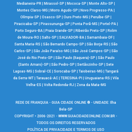
Medianeira-PR
|
Mirassol-SP
|
Mococa-SP
|
Monte Alto-SP
|
Montes Claros-MG
|
Morro Agudo-SP
|
Novo Progresso-PA
|
Olímpia-SP
|
Osasco-SP
|
Ouro Preto-MG
|
Peruíbe-SP
|
Piracicaba-SP
|
Pirassununga-SP
|
Ponta Porã-MS
|
Portel-PA
|
Porto Seguro-BA
|
Praia Grande-SP
|
Ribeirão Preto-SP
|
Rolim
de Moura-RO
|
Salto-SP
|
SALVADOR-BA
|
Samambaia-DF
|
Santa Maria-RS
|
São Bernardo Campo-SP
|
São Borja-RS
|
São
Carlos-SP
|
São João Paraíso-MG
|
São José Campos-SP
|
São
José do Rio Preto-SP
|
São Paulo (Itaquera)-SP
|
São Paulo
(Santo Amaro)-SP
|
São Pedro-SP
|
Sertãozinho-SP
|
Sete
Lagoas-MG
|
Sobral-CE
|
Sorocaba-SP
|
Taiobeiras-MG
|
Tangará
da Serra-MT
|
Tarauacá-AC
|
TERESINA-PI
|
Uruguaiana-RS
|
Vila
Velha-ES
|
Volta Redonda-RJ
|
Zona da Mata-MG
REDE DE FRANQUIA - GUIA CIDADE ONLINE ® - UNIDADE: Ilha
Bela-SP
COPYRIGHT • 2006-2021 -
WWW.GUIACIDADEONLINE.COM.BR
-
TODOS OS DIREITOS RESERVADOS
POLÍTICA DE PRIVACIDADE E TERMOS DE USO