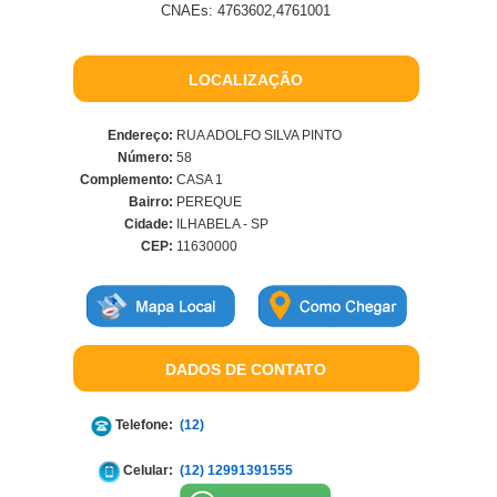
CNAEs: 4763602,4761001
LOCALIZAÇÃO
Endereço:
RUA ADOLFO SILVA PINTO
Número:
58
Complemento:
CASA 1
Bairro:
PEREQUE
Cidade:
ILHABELA - SP
CEP:
11630000
DADOS DE CONTATO
Telefone:
(12)
Celular:
(12) 12991391555