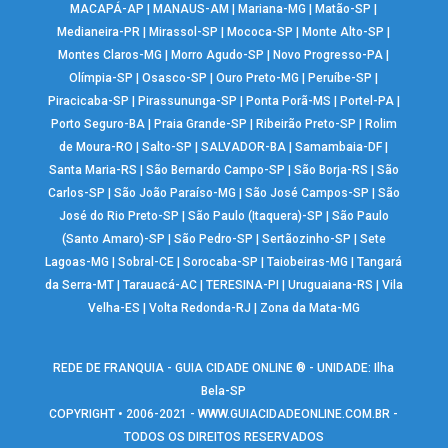
MACAPÁ-AP
|
MANAUS-AM
|
Mariana-MG
|
Matão-SP
|
Medianeira-PR
|
Mirassol-SP
|
Mococa-SP
|
Monte Alto-SP
|
Montes Claros-MG
|
Morro Agudo-SP
|
Novo Progresso-PA
|
Olímpia-SP
|
Osasco-SP
|
Ouro Preto-MG
|
Peruíbe-SP
|
Piracicaba-SP
|
Pirassununga-SP
|
Ponta Porã-MS
|
Portel-PA
|
Porto Seguro-BA
|
Praia Grande-SP
|
Ribeirão Preto-SP
|
Rolim
de Moura-RO
|
Salto-SP
|
SALVADOR-BA
|
Samambaia-DF
|
Santa Maria-RS
|
São Bernardo Campo-SP
|
São Borja-RS
|
São
Carlos-SP
|
São João Paraíso-MG
|
São José Campos-SP
|
São
José do Rio Preto-SP
|
São Paulo (Itaquera)-SP
|
São Paulo
(Santo Amaro)-SP
|
São Pedro-SP
|
Sertãozinho-SP
|
Sete
Lagoas-MG
|
Sobral-CE
|
Sorocaba-SP
|
Taiobeiras-MG
|
Tangará
da Serra-MT
|
Tarauacá-AC
|
TERESINA-PI
|
Uruguaiana-RS
|
Vila
Velha-ES
|
Volta Redonda-RJ
|
Zona da Mata-MG
REDE DE FRANQUIA - GUIA CIDADE ONLINE ® - UNIDADE: Ilha
Bela-SP
COPYRIGHT • 2006-2021 -
WWW.GUIACIDADEONLINE.COM.BR
-
TODOS OS DIREITOS RESERVADOS