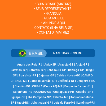
• GUIA CIDADE (MATRIZ)
• SEJA REPRESENTANTE
• FRANQUIA
• GUIA MOBILE
• ANUNCIE AQUI
• CONTATO (ILHA BELA-SP)
• CONTATO (MATRIZ)
MAIS CIDADES ONLINE
Angra dos Reis-RJ
|
Apiaí-SP
|
Aracaju-SE
|
Arujá-SP
|
Barretos-SP
|
Batatais-SP
|
Bebedouro-SP
|
Bertioga-SP
|
Birigui-
SP
|
Boa Vista-RR
|
Cajamar-SP
|
Caldas Novas-GO
|
CAMPO
GRANDE-MS
|
Campos Jordão-SP
|
Ceilândia-DF
|
Cerejeiras-RO
|
Cláudio-MG
|
CUIABÁ (Pedra 90)-MT
|
Duque de Caxias-RJ
|
Garanhuns-PE
|
GOIÂNIA-GO
|
Guarapuava-PR
|
Guariba-SP
|
Iguapé-SP
|
Ilha Comprida-SP
|
Itabirito-MG
|
Itaquaquecetuba-
SP
|
Itaqui-RS
|
Jaboticabal-SP
|
Juiz de Fora-MG
|
Londrina-PR
|