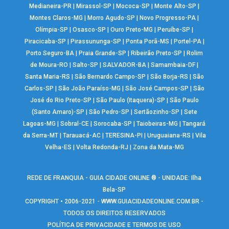
Medianeira-PR
|
Mirassol-SP
|
Mococa-SP
|
Monte Alto-SP
|
Montes Claros-MG
|
Morro Agudo-SP
|
Novo Progresso-PA
|
Olímpia-SP
|
Osasco-SP
|
Ouro Preto-MG
|
Peruíbe-SP
|
Piracicaba-SP
|
Pirassununga-SP
|
Ponta Porã-MS
|
Portel-PA
|
Porto Seguro-BA
|
Praia Grande-SP
|
Ribeirão Preto-SP
|
Rolim
de Moura-RO
|
Salto-SP
|
SALVADOR-BA
|
Samambaia-DF
|
Santa Maria-RS
|
São Bernardo Campo-SP
|
São Borja-RS
|
São
Carlos-SP
|
São João Paraíso-MG
|
São José Campos-SP
|
São
José do Rio Preto-SP
|
São Paulo (Itaquera)-SP
|
São Paulo
(Santo Amaro)-SP
|
São Pedro-SP
|
Sertãozinho-SP
|
Sete
Lagoas-MG
|
Sobral-CE
|
Sorocaba-SP
|
Taiobeiras-MG
|
Tangará
da Serra-MT
|
Tarauacá-AC
|
TERESINA-PI
|
Uruguaiana-RS
|
Vila
Velha-ES
|
Volta Redonda-RJ
|
Zona da Mata-MG
REDE DE FRANQUIA - GUIA CIDADE ONLINE ® - UNIDADE: Ilha
Bela-SP
COPYRIGHT • 2006-2021 -
WWW.GUIACIDADEONLINE.COM.BR
-
TODOS OS DIREITOS RESERVADOS
POLÍTICA DE PRIVACIDADE E TERMOS DE USO