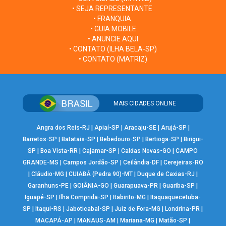
• SEJA REPRESENTANTE
• FRANQUIA
• GUIA MOBILE
• ANUNCIE AQUI
• CONTATO (ILHA BELA-SP)
• CONTATO (MATRIZ)
MAIS CIDADES ONLINE
Angra dos Reis-RJ
|
Apiaí-SP
|
Aracaju-SE
|
Arujá-SP
|
Barretos-SP
|
Batatais-SP
|
Bebedouro-SP
|
Bertioga-SP
|
Birigui-
SP
|
Boa Vista-RR
|
Cajamar-SP
|
Caldas Novas-GO
|
CAMPO
GRANDE-MS
|
Campos Jordão-SP
|
Ceilândia-DF
|
Cerejeiras-RO
|
Cláudio-MG
|
CUIABÁ (Pedra 90)-MT
|
Duque de Caxias-RJ
|
Garanhuns-PE
|
GOIÂNIA-GO
|
Guarapuava-PR
|
Guariba-SP
|
Iguapé-SP
|
Ilha Comprida-SP
|
Itabirito-MG
|
Itaquaquecetuba-
SP
|
Itaqui-RS
|
Jaboticabal-SP
|
Juiz de Fora-MG
|
Londrina-PR
|
MACAPÁ-AP
|
MANAUS-AM
|
Mariana-MG
|
Matão-SP
|