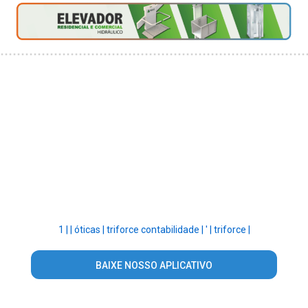
1 |
|
óticas |
triforce contabilidade |
' |
triforce |
BAIXE NOSSO APLICATIVO