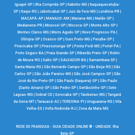
Iguapé-SP
|
Ilha Comprida-SP
|
Itabirito-MG
|
Itaquaquecetuba-
SP
|
Itaqui-RS
|
Jaboticabal-SP
|
Juiz de Fora-MG
|
Londrina-PR
|
MACAPÁ-AP
|
MANAUS-AM
|
Mariana-MG
|
Matão-SP
|
Medianeira-PR
|
Mirassol-SP
|
Mococa-SP
|
Monte Alto-SP
|
Montes Claros-MG
|
Morro Agudo-SP
|
Novo Progresso-PA
|
Olímpia-SP
|
Osasco-SP
|
Ouro Preto-MG
|
Peruíbe-SP
|
Piracicaba-SP
|
Pirassununga-SP
|
Ponta Porã-MS
|
Portel-PA
|
Porto Seguro-BA
|
Praia Grande-SP
|
Ribeirão Preto-SP
|
Rolim
de Moura-RO
|
Salto-SP
|
SALVADOR-BA
|
Samambaia-DF
|
Santa Maria-RS
|
São Bernardo Campo-SP
|
São Borja-RS
|
São
Carlos-SP
|
São João Paraíso-MG
|
São José Campos-SP
|
São
José do Rio Preto-SP
|
São Paulo (Itaquera)-SP
|
São Paulo
(Santo Amaro)-SP
|
São Pedro-SP
|
Sertãozinho-SP
|
Sete
Lagoas-MG
|
Sobral-CE
|
Sorocaba-SP
|
Taiobeiras-MG
|
Tangará
da Serra-MT
|
Tarauacá-AC
|
TERESINA-PI
|
Uruguaiana-RS
|
Vila
Velha-ES
|
Volta Redonda-RJ
|
Zona da Mata-MG
REDE DE FRANQUIA - GUIA CIDADE ONLINE ® - UNIDADE: Ilha
Bela-SP