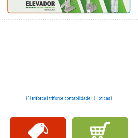
|
' |
triforce |
triforce contabilidade |
1 |
óticas |