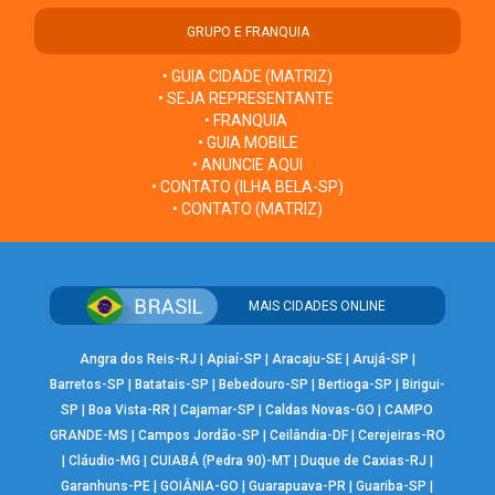
GRUPO E FRANQUIA
• GUIA CIDADE (MATRIZ)
• SEJA REPRESENTANTE
• FRANQUIA
• GUIA MOBILE
• ANUNCIE AQUI
• CONTATO (ILHA BELA-SP)
• CONTATO (MATRIZ)
MAIS CIDADES ONLINE
Angra dos Reis-RJ
|
Apiaí-SP
|
Aracaju-SE
|
Arujá-SP
|
Barretos-SP
|
Batatais-SP
|
Bebedouro-SP
|
Bertioga-SP
|
Birigui-
SP
|
Boa Vista-RR
|
Cajamar-SP
|
Caldas Novas-GO
|
CAMPO
GRANDE-MS
|
Campos Jordão-SP
|
Ceilândia-DF
|
Cerejeiras-RO
|
Cláudio-MG
|
CUIABÁ (Pedra 90)-MT
|
Duque de Caxias-RJ
|
Garanhuns-PE
|
GOIÂNIA-GO
|
Guarapuava-PR
|
Guariba-SP
|