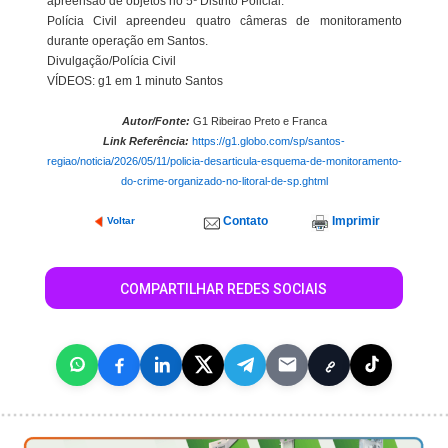
apreensão de objetos no 5º Distrito Policial.
Polícia Civil apreendeu quatro câmeras de monitoramento
durante operação em Santos.
Divulgação/Polícia Civil
VÍDEOS: g1 em 1 minuto Santos
Autor/Fonte:
G1 Ribeirao Preto e Franca
Link Referência:
https://g1.globo.com/sp/santos-
regiao/noticia/2026/05/11/policia-desarticula-esquema-de-monitoramento-
do-crime-organizado-no-litoral-de-sp.ghtml
Contato
Imprimir
Voltar
COMPARTILHAR REDES SOCIAIS