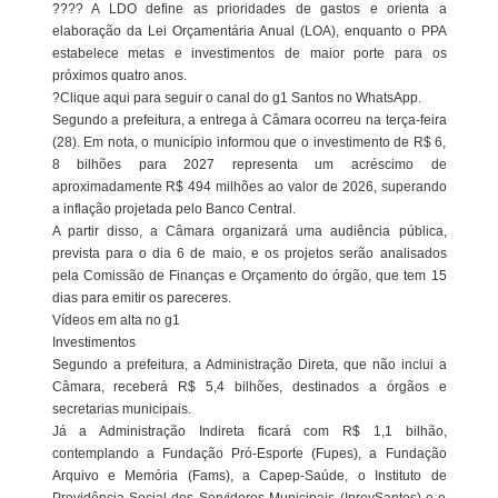
???? A LDO define as prioridades de gastos e orienta a
elaboração da Lei Orçamentária Anual (LOA), enquanto o PPA
estabelece metas e investimentos de maior porte para os
próximos quatro anos.
?Clique aqui para seguir o canal do g1 Santos no WhatsApp.
Segundo a prefeitura, a entrega à Câmara ocorreu na terça-feira
(28). Em nota, o município informou que o investimento de R$ 6,
8 bilhões para 2027 representa um acréscimo de
aproximadamente R$ 494 milhões ao valor de 2026, superando
a inflação projetada pelo Banco Central.
A partir disso, a Câmara organizará uma audiência pública,
prevista para o dia 6 de maio, e os projetos serão analisados
pela Comissão de Finanças e Orçamento do órgão, que tem 15
dias para emitir os pareceres.
Vídeos em alta no g1
Investimentos
Segundo a prefeitura, a Administração Direta, que não inclui a
Câmara, receberá R$ 5,4 bilhões, destinados a órgãos e
secretarias municipais.
Já a Administração Indireta ficará com R$ 1,1 bilhão,
contemplando a Fundação Pró-Esporte (Fupes), a Fundação
Arquivo e Memória (Fams), a Capep-Saúde, o Instituto de