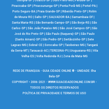
Olímpia-SP
|
Osasco-SP
|
Ouro Preto-MG
|
Peruíbe-SP
|
Piracicaba-SP
|
Pirassununga-SP
|
Ponta Porã-MS
|
Portel-PA
|
Porto Seguro-BA
|
Praia Grande-SP
|
Ribeirão Preto-SP
|
Rolim
de Moura-RO
|
Salto-SP
|
SALVADOR-BA
|
Samambaia-DF
|
Santa Maria-RS
|
São Bernardo Campo-SP
|
São Borja-RS
|
São
Carlos-SP
|
São João Paraíso-MG
|
São José Campos-SP
|
São
José do Rio Preto-SP
|
São Paulo (Itaquera)-SP
|
São Paulo
(Santo Amaro)-SP
|
São Pedro-SP
|
Sertãozinho-SP
|
Sete
Lagoas-MG
|
Sobral-CE
|
Sorocaba-SP
|
Taiobeiras-MG
|
Tangará
da Serra-MT
|
Tarauacá-AC
|
TERESINA-PI
|
Uruguaiana-RS
|
Vila
Velha-ES
|
Volta Redonda-RJ
|
Zona da Mata-MG
REDE DE FRANQUIA - GUIA CIDADE ONLINE ® - UNIDADE: Ilha
Bela-SP
COPYRIGHT • 2006-2021 -
WWW.GUIACIDADEONLINE.COM.BR
-
TODOS OS DIREITOS RESERVADOS
POLÍTICA DE PRIVACIDADE E TERMOS DE USO