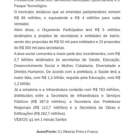
Previdência Social dos Servidores Municipais (IprevSantos) e o
Parque Tecnológico.
O município destacou que as emendas parlamentares somam
R$ 86 milhões, o equivalente a R$ 4 milhões para cada
vereador.
Além disso, o Orçamento Participativo terá R$ 5 milhões
destinados a projetos de secretarias e entidades de bairro,
sendo dez propostas de R$ 50 mil para entidades e 15 propostas
de R$ 300 mil para secretarias.
A área social concentra a maior parte dos investimentos, com R$
2,7 bilhões destinados às secretarias de Saúde, Educação,
Desenvolvimento Social e Mulher, Cidadania, Diversidade e
Direitos Humanos. De acordo com a prefeitura, a Saúde terá a
maior fatia, com R$ 1,3 bilhão, seguida pela Educação, com R$
1,2 bilhão.
Já a zeladoria e a infraestrutura contarão com R$ 783 milhões,
distribuídos entre a Secretaria de Infraestrutura e Serviços
Públicos (R$ 387,6 milhões), a Secretaria das Prefeituras
Regionais (R$ 112,7 milhões) e a Secretaria de Obras e
Edificações (R$ 282,7 milhões).
VÍDEOS: g1 em 1 minuto Santos
Autor/Fonte:
G1 Ribeirao Preto e Franca