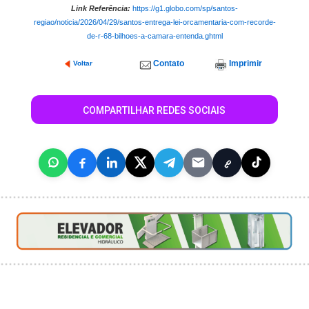
Link Referência:
https://g1.globo.com/sp/santos-
regiao/noticia/2026/04/29/santos-entrega-lei-orcamentaria-com-recorde-
de-r-68-bilhoes-a-camara-entenda.ghtml
Contato
Imprimir
Voltar
COMPARTILHAR REDES SOCIAIS