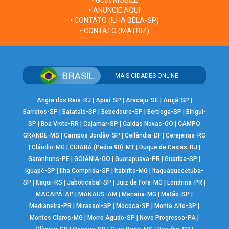
• ANUNCIE AQUI
• CONTATO (ILHA BELA-SP)
• CONTATO (MATRIZ)
MAIS CIDADES ONLINE
Angra dos Reis-RJ
|
Apiaí-SP
|
Aracaju-SE
|
Arujá-SP
|
Barretos-SP
|
Batatais-SP
|
Bebedouro-SP
|
Bertioga-SP
|
Birigui-
SP
|
Boa Vista-RR
|
Cajamar-SP
|
Caldas Novas-GO
|
CAMPO
GRANDE-MS
|
Campos Jordão-SP
|
Ceilândia-DF
|
Cerejeiras-RO
|
Cláudio-MG
|
CUIABÁ (Pedra 90)-MT
|
Duque de Caxias-RJ
|
Garanhuns-PE
|
GOIÂNIA-GO
|
Guarapuava-PR
|
Guariba-SP
|
Iguapé-SP
|
Ilha Comprida-SP
|
Itabirito-MG
|
Itaquaquecetuba-
SP
|
Itaqui-RS
|
Jaboticabal-SP
|
Juiz de Fora-MG
|
Londrina-PR
|
MACAPÁ-AP
|
MANAUS-AM
|
Mariana-MG
|
Matão-SP
|
Medianeira-PR
|
Mirassol-SP
|
Mococa-SP
|
Monte Alto-SP
|
Montes Claros-MG
|
Morro Agudo-SP
|
Novo Progresso-PA
|