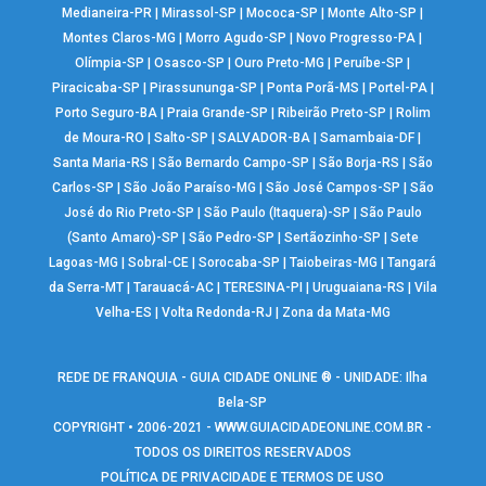
Medianeira-PR
|
Mirassol-SP
|
Mococa-SP
|
Monte Alto-SP
|
Montes Claros-MG
|
Morro Agudo-SP
|
Novo Progresso-PA
|
Olímpia-SP
|
Osasco-SP
|
Ouro Preto-MG
|
Peruíbe-SP
|
Piracicaba-SP
|
Pirassununga-SP
|
Ponta Porã-MS
|
Portel-PA
|
Porto Seguro-BA
|
Praia Grande-SP
|
Ribeirão Preto-SP
|
Rolim
de Moura-RO
|
Salto-SP
|
SALVADOR-BA
|
Samambaia-DF
|
Santa Maria-RS
|
São Bernardo Campo-SP
|
São Borja-RS
|
São
Carlos-SP
|
São João Paraíso-MG
|
São José Campos-SP
|
São
José do Rio Preto-SP
|
São Paulo (Itaquera)-SP
|
São Paulo
(Santo Amaro)-SP
|
São Pedro-SP
|
Sertãozinho-SP
|
Sete
Lagoas-MG
|
Sobral-CE
|
Sorocaba-SP
|
Taiobeiras-MG
|
Tangará
da Serra-MT
|
Tarauacá-AC
|
TERESINA-PI
|
Uruguaiana-RS
|
Vila
Velha-ES
|
Volta Redonda-RJ
|
Zona da Mata-MG
REDE DE FRANQUIA - GUIA CIDADE ONLINE ® - UNIDADE: Ilha
Bela-SP
COPYRIGHT • 2006-2021 -
WWW.GUIACIDADEONLINE.COM.BR
-
TODOS OS DIREITOS RESERVADOS
POLÍTICA DE PRIVACIDADE E TERMOS DE USO