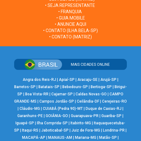
• SEJA REPRESENTANTE
• FRANQUIA
• GUIA MOBILE
• ANUNCIE AQUI
• CONTATO (ILHA BELA-SP)
• CONTATO (MATRIZ)
MAIS CIDADES ONLINE
Angra dos Reis-RJ
|
Apiaí-SP
|
Aracaju-SE
|
Arujá-SP
|
Barretos-SP
|
Batatais-SP
|
Bebedouro-SP
|
Bertioga-SP
|
Birigui-
SP
|
Boa Vista-RR
|
Cajamar-SP
|
Caldas Novas-GO
|
CAMPO
GRANDE-MS
|
Campos Jordão-SP
|
Ceilândia-DF
|
Cerejeiras-RO
|
Cláudio-MG
|
CUIABÁ (Pedra 90)-MT
|
Duque de Caxias-RJ
|
Garanhuns-PE
|
GOIÂNIA-GO
|
Guarapuava-PR
|
Guariba-SP
|
Iguapé-SP
|
Ilha Comprida-SP
|
Itabirito-MG
|
Itaquaquecetuba-
SP
|
Itaqui-RS
|
Jaboticabal-SP
|
Juiz de Fora-MG
|
Londrina-PR
|
MACAPÁ-AP
|
MANAUS-AM
|
Mariana-MG
|
Matão-SP
|