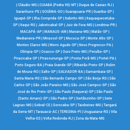
|
Cláudio-MG
|
CUIABÁ (Pedra 90)-MT
|
Duque de Caxias-RJ
|
Garanhuns-PE
|
GOIÂNIA-GO
|
Guarapuava-PR
|
Guariba-SP
|
Iguapé-SP
|
Ilha Comprida-SP
|
Itabirito-MG
|
Itaquaquecetuba-
SP
|
Itaqui-RS
|
Jaboticabal-SP
|
Juiz de Fora-MG
|
Londrina-PR
|
MACAPÁ-AP
|
MANAUS-AM
|
Mariana-MG
|
Matão-SP
|
Medianeira-PR
|
Mirassol-SP
|
Mococa-SP
|
Monte Alto-SP
|
Montes Claros-MG
|
Morro Agudo-SP
|
Novo Progresso-PA
|
Olímpia-SP
|
Osasco-SP
|
Ouro Preto-MG
|
Peruíbe-SP
|
Piracicaba-SP
|
Pirassununga-SP
|
Ponta Porã-MS
|
Portel-PA
|
Porto Seguro-BA
|
Praia Grande-SP
|
Ribeirão Preto-SP
|
Rolim
de Moura-RO
|
Salto-SP
|
SALVADOR-BA
|
Samambaia-DF
|
Santa Maria-RS
|
São Bernardo Campo-SP
|
São Borja-RS
|
São
Carlos-SP
|
São João Paraíso-MG
|
São José Campos-SP
|
São
José do Rio Preto-SP
|
São Paulo (Itaquera)-SP
|
São Paulo
(Santo Amaro)-SP
|
São Pedro-SP
|
Sertãozinho-SP
|
Sete
Lagoas-MG
|
Sobral-CE
|
Sorocaba-SP
|
Taiobeiras-MG
|
Tangará
da Serra-MT
|
Tarauacá-AC
|
TERESINA-PI
|
Uruguaiana-RS
|
Vila
Velha-ES
|
Volta Redonda-RJ
|
Zona da Mata-MG