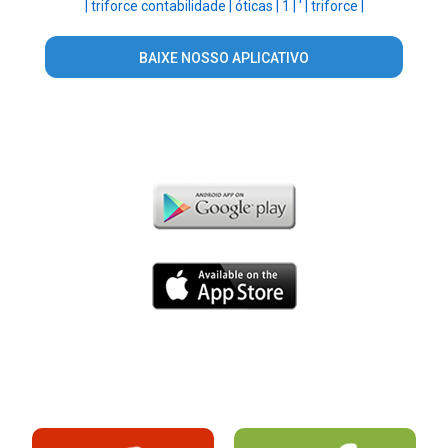
|
triforce contabilidade |
óticas |
1 |
' |
triforce |
BAIXE NOSSO APLICATIVO